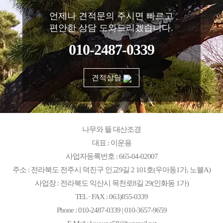
언제나 견적문의 주시면 빠르고
편안한 상담 도와드리겠습니다.
010-2487-0339
견적상담
나무와 뜰 대산조경
대표 : 이운용
사업자등록번호 : 665-04-02007
주소 : 전라북도 전주시 덕진구 인교9길 2 101호(우아동1가, 노블A)
사업장 : 전라북도 익산시 목천로8길 29(인화동 1가)
TEL · FAX : 063)855-0339
Phone : 010-2487-0339 | 010-3657-9659